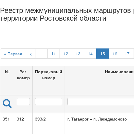
Реестр межмуниципальных маршрутов р
территории Ростовской области
« Первая
<
…
11
12
13
14
15
16
17
№
Рег.
Порядковый
Наименовани
номер
номер
351
312
393/2
г. Таганрог – п. Лакедемоново